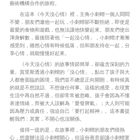
藝術機構合作的旅程。
在這本《今天沒心情》裡，主角小刺蝟一個人悶悶
不樂，朋友們邀他一起玩，小刺蝟卻不斷拒絕，即使是
最愛的食物和遊戲，也無法讓他快樂起來。朋友們使出
渾身解數，最後陪著他「一起沒心情」，小刺蝟才漸漸
感受到，雖然心情有時候低落，但和朋友待在一起，分
享心情，就能慢慢好起來。
《今天沒心情》的故事情節簡單，卻蘊含深刻的力
量。賀里斯透過小刺蝟的「沒心情」，點出了孩子與大
人都會面臨的困境，我們並不總是正向開朗，有時候真
的就是不想說話、不想做任何事。這樣的感受，在現實
生活中再自然不過，但卻常常被忽略。孩子會因為不懂
表達情緒，而被大人誤解為「愛發脾氣」；大人則可能
因為壓力或責任，強迫自己「要打起精神」。這本書提
醒我們：其實，不開心也沒關係。
值得一提的是，在故事裡，小刺蝟的朋友們很熱
心，想盡辦法逗小刺蝟開心，但這份善意卻讓小刺蝟更