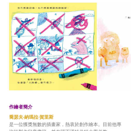
作繪者簡介
喬瑟夫‧納瑪拉‧賀里斯
是一位獲獎無數的插畫家，熱衷於創作繪本。目前他專