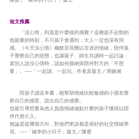
陳蜜│「確幸的小日子」版主
短文推薦
「沒心情」到底是什麼樣的感覺？這種提不起勁的
低能量的時刻，不只孩子會遇到，大人一定也深有同
感。《今天沒心情》幽默呈現難以言述的情緒，陪伴孩
子覺察自己的狀態，也讓親子、師生共讀時一起討論：
當別人說沒心情時，該如何接納與陪伴對方的「不想
要」。──「一起讀、一起玩」作者及版主／周婉湘
陪孩子讀這本書，能幫助情緒比較敏感的小朋友覺
察自己的感受、說出自己的感覺。
也能引導想要為他人負面情緒做點什麼的孩子懂得以陪
伴代替介入。
無論是從哪個方向，對他們來說都是很好的社交情緒學
習。──「確幸的小日子」版主／陳蜜