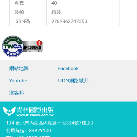
頁數
40
裝幀
精裝
ISBN碼
9789862747353
26/08/09
網站地圖
Facebook
Youtube
UDN網路城邦
痞客邦
114 台北市內湖區內湖路一段314號7樓之1
公司統編：84929100