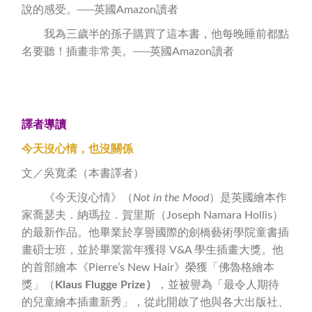
說的感受。──英國Amazon讀者
我為三歲半的孫子購買了這本書，他每晚睡前都點
名要聽！插畫非常美。──英國Amazon讀者
譯者導讀
今天沒心情，也沒關係
文／吳寬柔（本書譯者）
《今天沒心情》（
Not in the Mood
）是英國繪本作
家喬瑟夫．納瑪拉．賀里斯（Joseph Namara Hollis）
的最新作品。他畢業於享譽國際的劍橋藝術學院童書插
畫碩士班，並於畢業當年獲得 V&A 學生插畫大獎。他
的首部繪本《Pierre’s New Hair》榮獲「佛魯格繪本
獎」（
Klaus Flugge Prize
）
，並被譽為「最令人期待
的兒童繪本插畫新秀」，從此開啟了他與各大出版社、