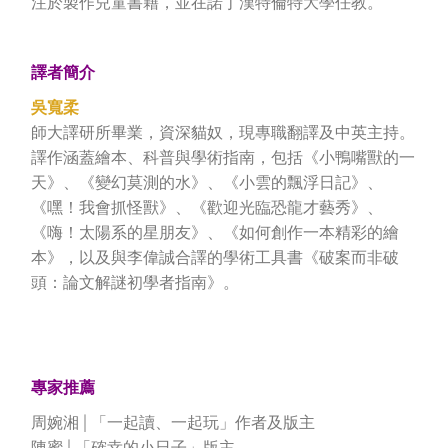
注於製作兒童書籍，並在諾丁漢特倫特大學任教。
譯者簡介
吳寬柔
師大譯研所畢業，資深貓奴，現專職翻譯及中英主持。
譯作涵蓋繪本、科普與學術指南，包括《小鴨嘴獸的一
天》、《變幻莫測的水》、《小雲的飄浮日記》、
《嘿！我會抓怪獸》、《歡迎光臨恐龍才藝秀》、
《嗨！太陽系的星朋友》、《如何創作一本精彩的繪
本》，以及與李偉誠合譯的學術工具書《破案而非破
頭：論文解謎初學者指南》。
專家推薦
周婉湘│「一起讀、一起玩」作者及版主