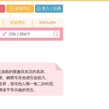
會員中心
登入 / 註冊
直銷專區
ENGLISH
見遊戲的樂趣與友誼的真諦。
覺、觸覺等其他感官超能力。
差異，發現他人獨一無二的特質。
傳達平等共融的理念。