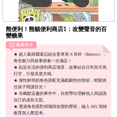
熊便利！熊貓便利商店1：改變聲音的百
變糖果
★ 超人氣韓國童話組合姜孝美 X 班科（Bamco），
角色魅力與故事節奏一次滿足！
★ 貼近生活的便利商店場景，故事結合日常與天馬
行空，引發高度共鳴。
★ 個性鮮明的角色搭配充滿戲劇性的情節，輕鬆抓
住孩子閱讀目光！
★ 在幽默逗趣的事件中，自然帶出理解他人與認識
自己的成長主題。
★ 透過角色面對煩惱與改變的歷程，融入 SEL 情緒
教育與人際思考。