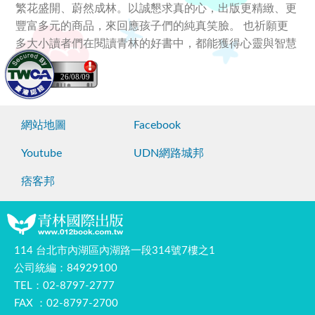
繁花盛開、蔚然成林。以誠懇求真的心，出版更精緻、更
豐富多元的商品，來回應孩子們的純真笑臉。 也祈願更
多大小讀者們在閱讀青林的好書中，都能獲得心靈與智慧
的滿足。
26/08/09
網站地圖
Facebook
Youtube
UDN網路城邦
痞客邦
114 台北市內湖區內湖路一段314號7樓之1
公司統編：84929100
TEL：02-8797-2777
FAX ：02-8797-2700