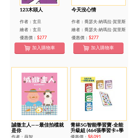
123木頭人
今天沒心情
作者：玄旦
作者：喬瑟夫‧納瑪拉‧賀里斯
繪者：玄旦
繪者：喬瑟夫‧納瑪拉‧賀里斯
優惠價：
$277
優惠價：
$277
加入購物車
加入購物車
誠徵主人――最佳拍檔就
青林5G智能學習寶-全能
是你
升級組 (464張學習卡+學
習板)
作者：薛智
優惠價：
$8,091