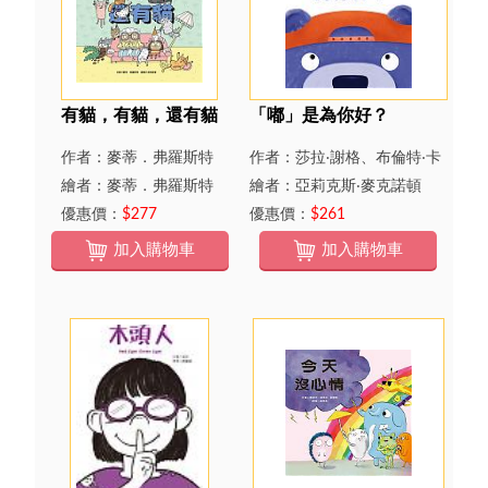
有貓，有貓，還有貓
「嘟」是為你好？
作者：麥蒂．弗羅斯特
作者：莎拉‧謝格、布倫特‧卡
馬利奇、潔米‧卡馬利奇
繪者：麥蒂．弗羅斯特
繪者：亞莉克斯‧麥克諾頓
優惠價：
$277
優惠價：
$261
加入購物車
加入購物車