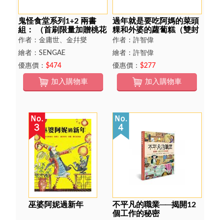
鬼怪食堂系列1+2 兩書
過年就是要吃阿媽的菜頭
組： （首刷限量加贈桃花
粿和外婆的蘿蔔糕（雙封
娘互動透卡與韓式食堂優
面雙線故事）
作者：金庸世、金幷燮
作者：許智偉
惠券）（贈品數量有限，
繪者：SENGAE
繪者：許智偉
送完為止！）
優惠價：
$474
優惠價：
$277
加入購物車
加入購物車
巫婆阿妮過新年
不平凡的職業──揭開12
個工作的秘密