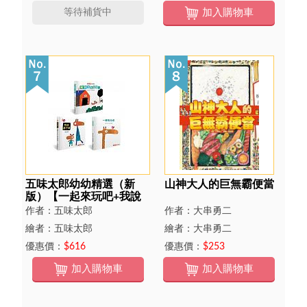
等待補貨中
加入購物車
五味太郎幼幼精選（新
山神大人的巨無霸便當
版）【一起來玩吧+我說
過了啊+是誰在那裡
作者：五味太郎
作者：大串勇二
呢？】
繪者：五味太郎
繪者：大串勇二
優惠價：
$616
優惠價：
$253
加入購物車
加入購物車