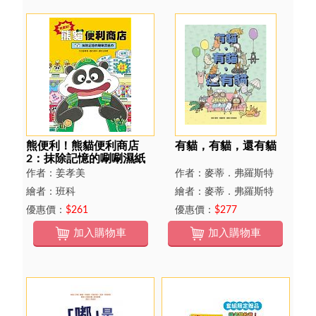
熊便利！熊貓便利商店
有貓，有貓，還有貓
2：抹除記憶的唰唰濕紙
巾
作者：姜孝美
作者：麥蒂．弗羅斯特
繪者：班科
繪者：麥蒂．弗羅斯特
優惠價：
$261
優惠價：
$277
加入購物車
加入購物車