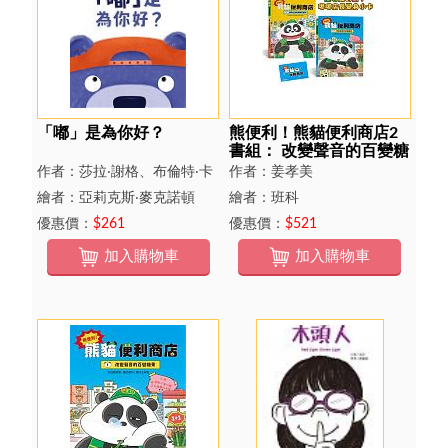
「嘟」是為你好？
熊便利！熊貓便利商店2
書組： 改變聲音的百變糖
果╳抹除記憶的唰唰濕紙
作者：莎拉‧謝格、布倫特‧卡
作者：姜孝美
巾 （隨老闆的意！首刷限
馬利奇、潔米‧卡馬利奇
繪者：亞莉克斯‧麥克諾頓
繪者：班科
量加贈嘟嘟店長變身小
卡）
優惠價：
$261
優惠價：
$521
加入購物車
加入購物車