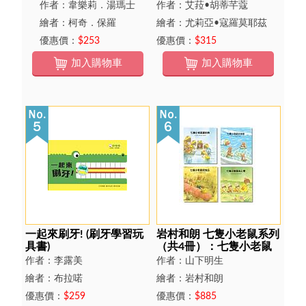
作者：韋樂莉．湯瑪士
作者：艾菈•胡蒂芊蔻
繪者：柯奇．保羅
繪者：尤莉亞•寇羅莫耶茲
優惠價：
$253
優惠價：
$315
加入購物車
加入購物車
一起來刷牙! (刷牙學習玩
岩村和朗 七隻小老鼠系列
具書)
（共4冊）：七隻小老鼠
去海邊、七隻小老鼠挖地
作者：李露美
作者：山下明生
瓜、七隻小老鼠愛釣魚、
繪者：布拉喏
繪者：岩村和朗
七隻小老鼠去上學
優惠價：
$259
優惠價：
$885