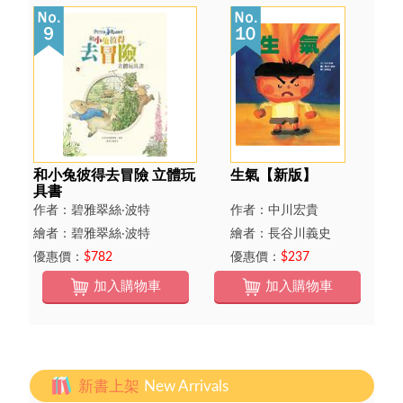
和小兔彼得去冒險 立體玩
生氣【新版】
具書
作者：碧雅翠絲‧波特
作者：中川宏貴
繪者：碧雅翠絲‧波特
繪者：長谷川義史
優惠價：
$782
優惠價：
$237
加入購物車
加入購物車
新書上架
New Arrivals