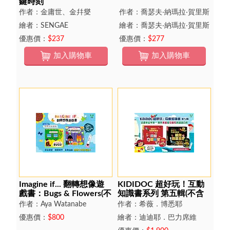
鍵時刻
作者：金庸世、金幷燮
作者：喬瑟夫‧納瑪拉‧賀里斯
繪者：SENGAE
繪者：喬瑟夫‧納瑪拉‧賀里斯
優惠價：
$237
優惠價：
$277
加入購物車
加入購物車
Imagine if... 翻轉想像遊
KIDIDOC 超好玩！互動
戲書：Bugs & Flowers(不
知識書系列 第五輯(不含
含點讀筆)
點讀筆)
作者：Aya Watanabe
作者：希薇．博悉耶
優惠價：
$800
繪者：迪迪耶．巴力席維