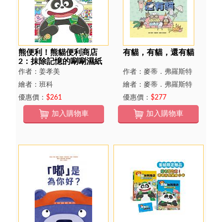
熊便利！熊貓便利商店
有貓，有貓，還有貓
2：抹除記憶的唰唰濕紙
巾
作者：姜孝美
作者：麥蒂．弗羅斯特
繪者：班科
繪者：麥蒂．弗羅斯特
優惠價：
$261
優惠價：
$277
加入購物車
加入購物車