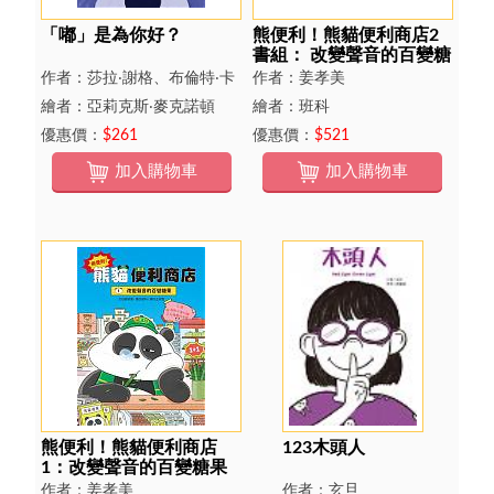
「嘟」是為你好？
熊便利！熊貓便利商店2
書組： 改變聲音的百變糖
果╳抹除記憶的唰唰濕紙
作者：莎拉‧謝格、布倫特‧卡
作者：姜孝美
巾 （隨老闆的意！首刷限
馬利奇、潔米‧卡馬利奇
繪者：亞莉克斯‧麥克諾頓
繪者：班科
量加贈嘟嘟店長變身小
卡）
優惠價：
$261
優惠價：
$521
加入購物車
加入購物車
熊便利！熊貓便利商店
123木頭人
1：改變聲音的百變糖果
作者：姜孝美
作者：玄旦