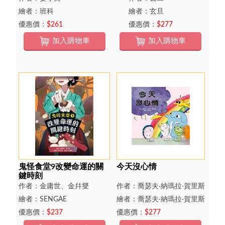
繪者：班科
繪者：玄旦
優惠價：
$261
優惠價：
$277
加入購物車
加入購物車
鬼怪食堂9改變命運的關
今天沒心情
鍵時刻
作者：金庸世、金幷燮
作者：喬瑟夫‧納瑪拉‧賀里斯
繪者：SENGAE
繪者：喬瑟夫‧納瑪拉‧賀里斯
優惠價：
$237
優惠價：
$277