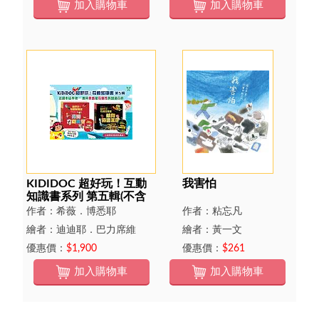
加入購物車
加入購物車
KIDIDOC 超好玩！互動
我害怕
知識書系列 第五輯(不含
點讀筆)
作者：希薇．博悉耶
作者：粘忘凡
繪者：迪迪耶．巴力席維
繪者：黃一文
優惠價：
$1,900
優惠價：
$261
加入購物車
加入購物車