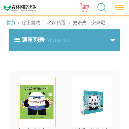
首頁
›
線上書城
›
名家精選
›
史蒂夫．安東尼
選單列表
Menu list