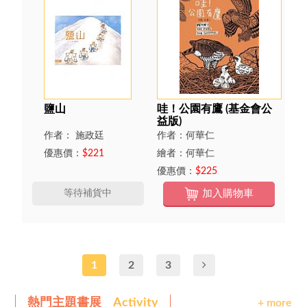
鹽山
哇！公園有鷹 (基金會公
益版)
作者： 施政廷
作者：何華仁
優惠價：
$221
繪者：何華仁
優惠價：
$225
等待補貨中
加入購物車
1
2
3
熱門主題書展
Activity
+ more