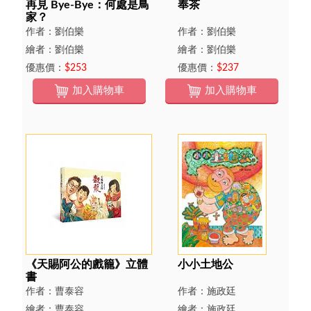
再見 Bye-Bye：何處是鳥
奉茶
家？
作者：劉伯樂
作者：劉伯樂
繪者：劉伯樂
繪者：劉伯樂
優惠價：
$253
優惠價：
$237
加入購物車
加入購物車
《天賜阿公的戲籠》立體
小小土地公
書
作者：曹泰容
作者：施政廷
繪者：曹泰容
繪者：施政廷