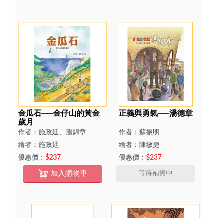
金瓜石──金仔山的黃金
正義與勇氣──湯德章
歲月
作者：施政廷、蕭錦章
作者：蘇振明
繪者：施政廷
繪者：陳敏捷
優惠價：
$237
優惠價：
$237
加入購物車
等待補貨中