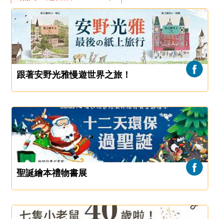
跟著安野光雅慢遊世界之旅！
聖誕繪本禮物書展