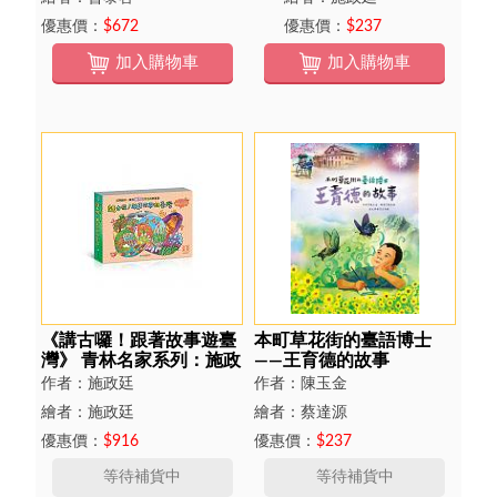
優惠價：
$672
優惠價：
$237
加入購物車
加入購物車
《講古囉！跟著故事遊臺
本町草花街的臺語博士
灣》 青林名家系列：施政
——王育德的故事
廷四書組
作者：施政廷
作者：陳玉金
繪者：施政廷
繪者：蔡達源
優惠價：
$916
優惠價：
$237
等待補貨中
等待補貨中