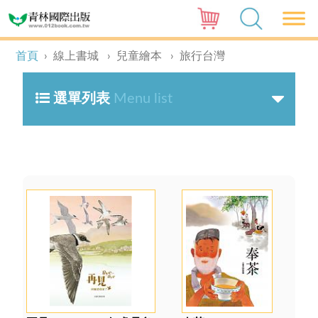
首頁
›
線上書城
›
兒童繪本
›
旅行台灣
選單列表
Menu list